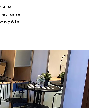
há e
ra, uma
lençóis
.
.