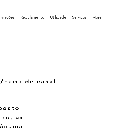
ormações
Regulamento
Utilidade
Serviços
More
l/cama de casal
mposto
iro, um
áquina