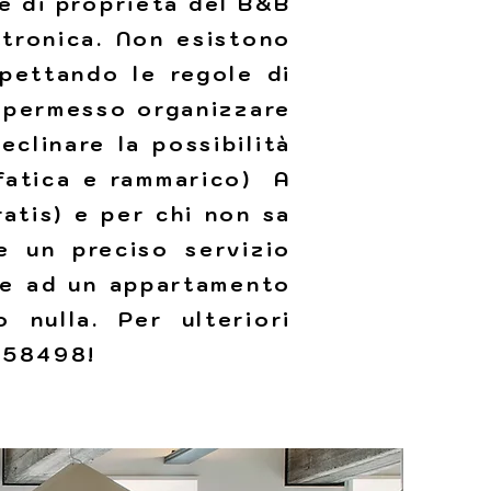
 è di proprietà del B&B
tronica. Non esistono
spettando le regole di
è permesso organizzare
clinare la possibilità
 fatica e rammarico) A
ratis) e per chi non sa
e un preciso servizio
te ad un appartamento
nulla. Per ulteriori
3458498!