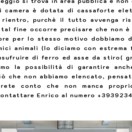
eggio si trova in area pubblica e non
i camera è dotata di cassaforte elet
il rientro, purchè il tutto avvenga ri
A tal fine occorre precisare che non 
re per lo stesso motivo dobbiamo de
amici animali (lo diciamo con estrema
usufruire di ferro ed asse da stiro( g
mo la possibilità di garantire anch
 ciò che non abbiamo elencato, pensa
erete conto che non manca proprio 
 contattare Enrico al numero +39392