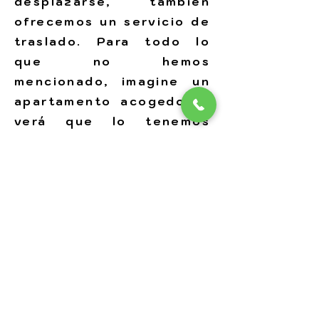
desplazarse, también
ofrecemos un servicio de
traslado. Para todo lo
que no hemos
mencionado, imagine un
apartamento acogedor y
verá que lo tenemos
todo. Para obtener más
información, póngase en
contacto con Enrico al
+393923458498
.